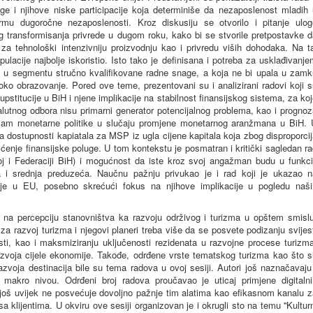
 i njihove niske participacije koja determiniše da nezaposlenost mladih 
mu dugoročne nezaposlenosti. Kroz diskusiju se otvorilo i pitanje ulog
 transformisanja privrede u dugom roku, kako bi se stvorile pretpostavke d
a tehnološki intenzivniju proizvodnju kao i privredu viših dohodaka. Na ta
ulacije najbolje iskoristio. Isto tako je definisana i potreba za usklađivanj
a u segmentu stručno kvalifikovane radne snage, a koja ne bi upala u zamk
soko obrazovanje. Pored ove teme, prezentovani su i analizirani radovi koji 
supstitucije u BiH i njene implikacije na stabilnost finansijskog sistema, za ko
lutnog odbora nisu primarni generator potencijalnog problema, kao i prognoz
zam monetarne politike u slučaju promjene monetarnog aranžmana u BiH. 
a dostupnosti kapiatala za MSP iz ugla cijene kapitala koja zbog disproporci
nje finansijske poluge. U tom kontekstu je posmatran i kritički sagledan r
j i Federaciji BiH) i mogućnost da iste kroz svoj angažman budu u funkcij
 i srednja preduzeća. Naučnu pažnju privukao je i rad koji je ukazao n
stoje u EU, posebno skrećući fokus na njihove implikacije u pogledu naši
 na percepciju stanovništva ka razvoju održivog i turizma u opštem smislu
za razvoj turizma i njegovi planeri treba više da se posvete podizanju svijes
ti, kao i maksmiziranju uključenosti rezidenata u razvojne procese turizma
zvoja cijele ekonomije. Takođe, odrđene vrste tematskog turizma kao što s
azvoja destinacija bile su tema radova u ovoj sesiji. Autori još naznačavaju
i makro nivou. Odrđeni broj radova proučavao je uticaj primjene digitalni
e još uvijek ne posvećuje dovoljno pažnje tim alatima kao efikasnom kanalu 
a klijentima. U okviru ove sesiji organizovan je i okrugli sto na temu ''Kultur