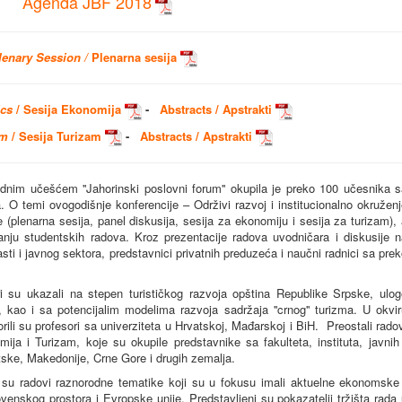
Agenda JBF 2018
lenary Session /
Plenarna sesija
ics
/ Sesija Ekonomija
-
Abstracts / Apstrakti
sm
/ Sesija Turizam
-
Abstracts / Apstrakti
im učešćem ''Jahorinski poslovni forum'' okupila je preko 100 učesnika s
. O temi ovogodišnje konferencije – Održivi razvoj i institucionalno okružen
je (plenarna sesija, panel diskusija, sesija za ekonomiju i sesija za turizam),
anju studentskih radova. Kroz prezentacije radova uvodničara i diskusije n
asti i javnog sektora, predstavnici privatnih preduzeća i naučni radnici sa pre
ri su ukazali na stepen turističkog razvoja opština Republike Srpske, ulog
a, kao i sa potencijalim modelima razvoja sadržaja ''crnog'' turizma. U okvi
li su profesori sa univerziteta u Hrvatskoj, Mađarskoj i BiH. Preostali rado
mija i Turizam, koje su okupile predstavnike sa fakulteta, instituta, javnih
tske, Makedonije, Crne Gore i drugih zemalja.
su radovi raznorodne tematike koji su u fokusu imali aktuelne ekonomske 
enskog prostora i Evropske unije. Predstavljeni su pokazatelji tržišta rada