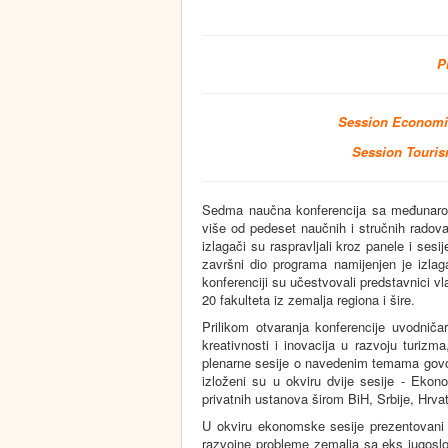
P
Session Econom
Session Touri
Sedma naučna konferencija sa međunarodn
više od pedeset naučnih i stručnih radova
izlagači su raspravljali kroz panele i sesi
završni dio programa namijenjen je izlag
konferenciji su učestvovali predstavnici vl
20 fakulteta iz zemalja regiona i šire.
Prilikom otvaranja konferencije uvodniča
kreativnosti i inovacija u razvoju turizm
plenarne sesije o navedenim temama govori
izloženi su u okviru dvije sesije - Ekono
privatnih ustanova širom BiH, Srbije, Hrva
U okviru ekonomske sesije prezentovani 
razvojne probleme zemalja sa eks jugoslov