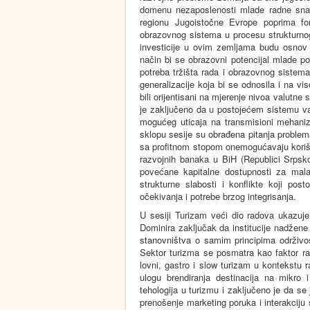
domenu nezaposlenosti mlade radne snage
regionu Jugoistočne Evrope poprima for
obrazovnog sistema u procesu strukturnog
investicije u ovim zemljama budu osnov z
način bi se obrazovni potencijal mlade pop
potreba tržišta rada i obrazovnog sistem
generalizacije koja bi se odnosila i na vi
bili orijentisani na mjerenje nivoa valutne 
je zaključeno da u postojećem sistemu va
mogućeg uticaja na transmisioni mehani
sklopu sesije su obrađena pitanja problem
sa profitnom stopom onemogućavaju korišće
razvojnih banaka u BiH (Republici Srpsko
povećane kapitalne dostupnosti za mala
strukturne slabosti i konflikte koji po
očekivanja i potrebe brzog integrisanja.
U sesiji Turizam veći dio radova ukazuje
Dominira zaključak da institucije nadžene 
stanovništva o samim principima održivos
Sektor turizma se posmatra kao faktor ra
lovni, gastro i slow turizam u kontekstu r
ulogu brendiranja destinacija na mikro 
tehologija u turizmu i zaključeno je da s
prenošenje marketing poruka i interakciju s