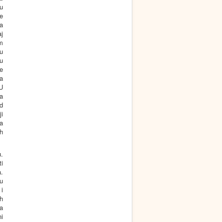
u
e
a
j
em
u
su
je
a
U
ja
ad
i
a
h
.
ti
.
u
 i
h
za
ni