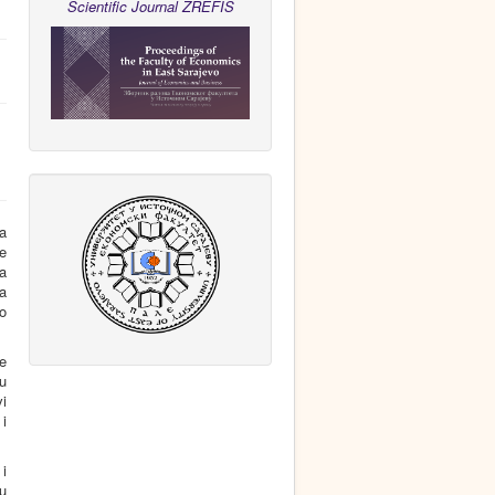
Scientific Journal ZREFIS
a
je
 a
a
ko
e
ru
vi
 i
i
 u