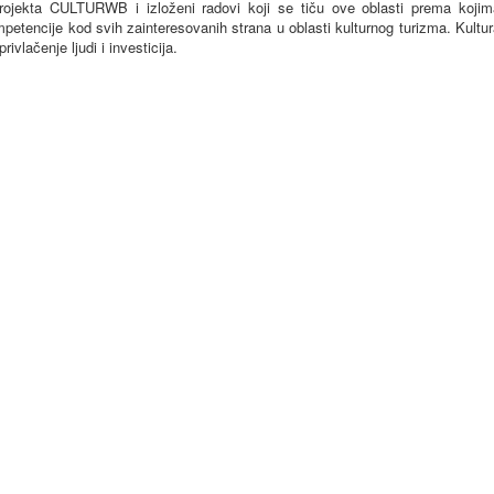
i projekta CULTURWB i izloženi radovi koji se tiču ove oblasti prema kojim
tencije kod svih zainteresovanih strana u oblasti kulturnog turizma. Kultu
vlačenje ljudi i investicija.