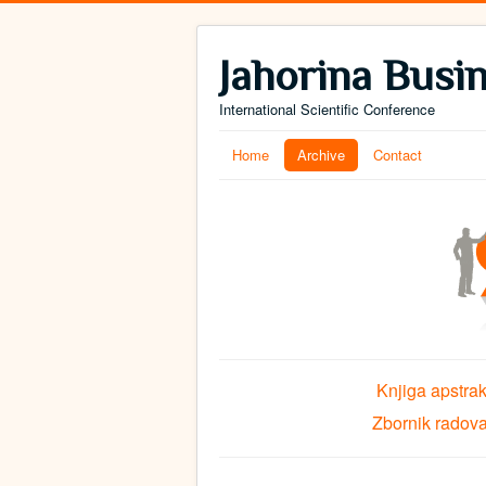
Jahorina Busi
International Scientific Conference
Home
Archive
Contact
Knjiga apstra
Zbornik radov