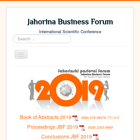
Jahorina Business Forum
International Scientific Conference
Search
...
Toggle
Navigation
Home
Archive
Contact
Book of Abstracts 2019
ISBN 978-99976-771-0-5
Proceedings JBF 2019
ISSN 2303-8969
Conclusions JBF 2019