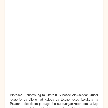
Profesor Ekonomskog fakulteta iz Subotice Aleksandar Grubor
rekao je da cijene rad kolega sa Ekonomskog fakulteta na
Palama, tako da im je drago što su suorganizatori foruma koji
prerasta u tradiciju. Grubor je dodao da je „Jahorinski poslovni