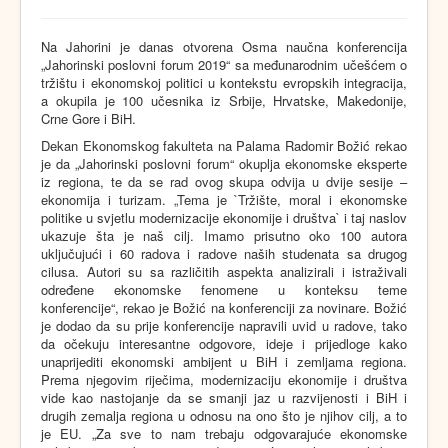
Na Jahorini je danas otvorena Osma naučna konferencija
„Jahorinski poslovni forum 2019“ sa međunarodnim učešćem o
tržištu i ekonomskoj politici u kontekstu evropskih integracija,
a okupila je 100 učesnika iz Srbije, Hrvatske, Makedonije,
Crne Gore i BiH.
Dekan Ekonomskog fakulteta na Palama Radomir Božić rekao
je da „Jahorinski poslovni forum“ okuplja ekonomske eksperte
iz regiona, te da se rad ovog skupa odvija u dvije sesije –
ekonomija i turizam. „Tema je `Tržište, moral i ekonomske
politike u svjetlu modernizacije ekonomije i društva` i taj naslov
ukazuje šta je naš cilj. Imamo prisutno oko 100 autora
uključujući i 60 radova i radove naših studenata sa drugog
cilusa. Autori su sa različitih aspekta analizirali i istraživali
određene ekonomske fenomene u konteksu teme
konferencije“, rekao je Božić na konferenciji za novinare. Božić
je dodao da su prije konferencije napravili uvid u radove, tako
da očekuju interesantne odgovore, ideje i prijedloge kako
unaprijediti ekonomski ambijent u BiH i zemljama regiona.
Prema njegovim riječima, modernizaciju ekonomije i društva
vide kao nastojanje da se smanji jaz u razvijenosti i BiH i
drugih zemalja regiona u odnosu na ono što je njihov cilj, a to
je EU. „Za sve to nam trebaju odgovarajuće ekonomske