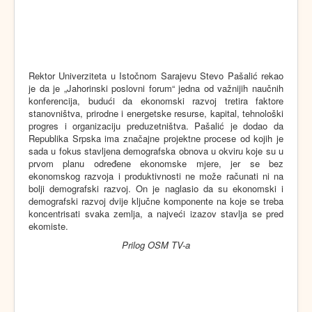
Rektor Univerziteta u Istočnom Sarajevu Stevo Pašalić rekao
je da je „Jahorinski poslovni forum“ jedna od važnijih naučnih
konferencija, budući da ekonomski razvoj tretira faktore
stanovništva, prirodne i energetske resurse, kapital, tehnološki
progres i organizaciju preduzetništva. Pašalić je dodao da
Republika Srpska ima značajne projektne procese od kojih je
sada u fokus stavljena demografska obnova u okviru koje su u
prvom planu određene ekonomske mjere, jer se bez
ekonomskog razvoja i produktivnosti ne može računati ni na
bolji demografski razvoj. On je naglasio da su ekonomski i
demografski razvoj dvije ključne komponente na koje se treba
koncentrisati svaka zemlja, a najveći izazov stavlja se pred
ekomiste.
Prilog OSM TV-a