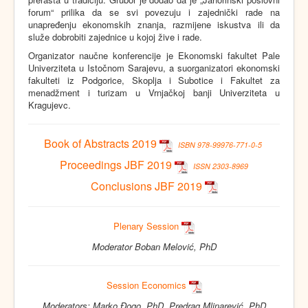
forum“ prilika da se svi povezuju i zajednički rade na
unapređenju ekonomskih znanja, razmijene iskustva ili da
služe dobrobiti zajednice u kojoj žive i rade.
Organizator naučne konferencije je Ekonomski fakultet Pale
Univerziteta u Istočnom Sarajevu, a suorganizatori ekonomski
fakulteti iz Podgorice, Skoplja i Subotice i Fakultet za
menadžment i turizam u Vrnjačkoj banji Univerziteta u
Kragujevc.
Book of Abstracts 2019
ISBN 978-99976-771-0-5
Proceedings JBF 2019
ISSN 2303-8969
Conclusions JBF 2019
Plenary Session
Moderator Boban Melović, PhD
Session Economics
Moderators: Marko Đogo, PhD, Predrag Mlinarević, PhD