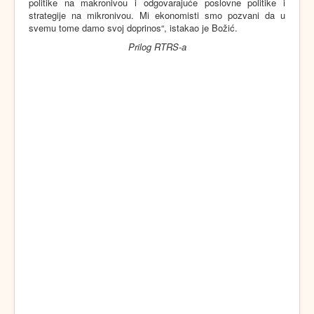
politike na makronivou i odgovarajuće poslovne politike i
strategije na mikronivou. Mi ekonomisti smo pozvani da u
svemu tome damo svoj doprinos“, istakao je Božić.
Prilog RTRS-a